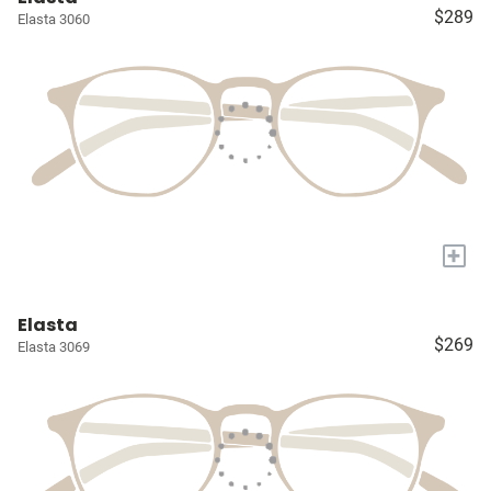
$289
Elasta 3060
+
Elasta
$269
Elasta 3069