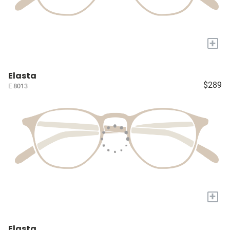
+
Elasta
$289
E 8013
+
Elasta