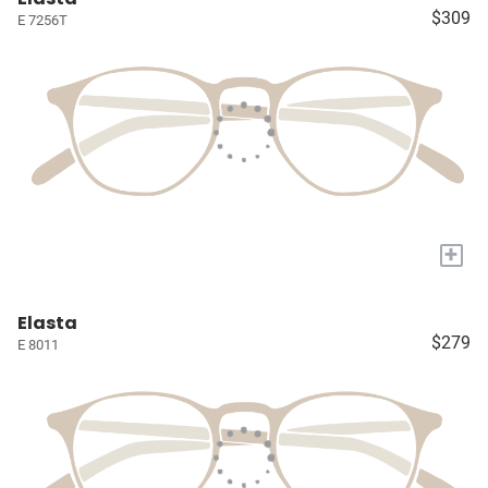
$309
E 7256T
+
Elasta
$279
E 8011