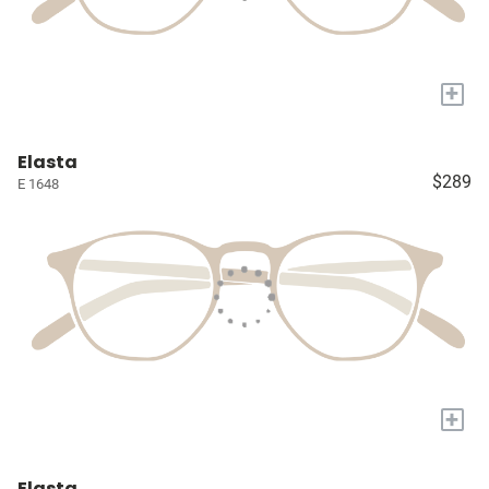
+
Elasta
$289
E 1648
+
Elasta