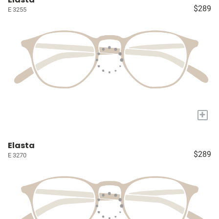
$289
E 3255
+
Elasta
$289
E 3270