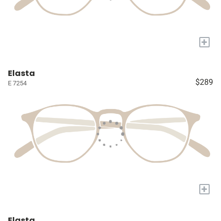
+
Elasta
$289
E 7254
+
Elasta